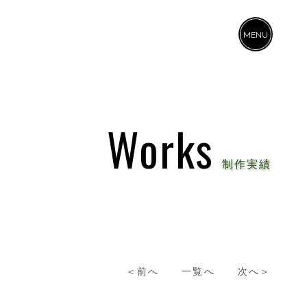
ME
NU
Works
制作実績
＜前へ
一覧へ
次へ＞